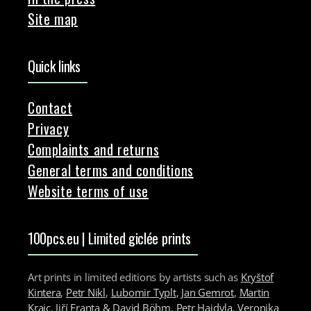
Site map
Quick links
Contact
Privacy
Complaints and returns
General terms and conditions
Website terms of use
100pcs.eu | Limited giclée prints
Art prints in limited editions by artists such as
Kryštof
Kintera
,
Petr Nikl
,
Lubomir Typlt
,
Jan Gemrot
,
Martin
Krajc
,
Jiří Franta & David Böhm
,
Petr Hajdyla
,
Veronika