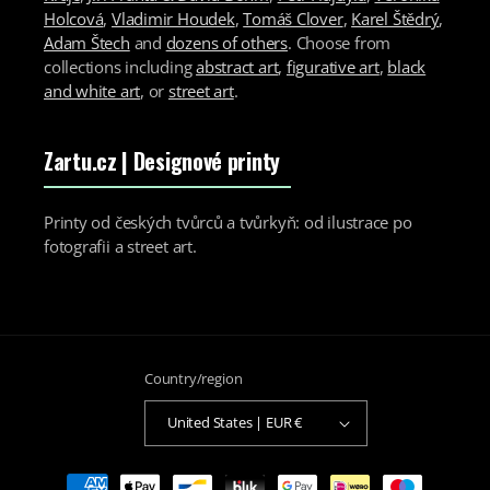
Holcová
,
Vladimir Houdek
,
Tomáš Clover
,
Karel Štědrý
,
Adam Štech
and
dozens of others
. Choose from
collections including
abstract art
,
figurative art
,
black
and white art
, or
street art
.
Zartu.cz
| Designové printy
Printy od českých tvůrců a tvůrkyň: od ilustrace po
fotografii a street art.
Country/region
United States | EUR €
Payment