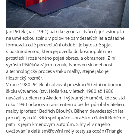
Jan Pištěk (nar. 1961) patří ke generaci tvůrců, jež vstoupila
na uměleckou scénu v polovině osmdesátých let a zásadně
formovala celé porevoluční období. Je bytostně spjat
s postmodernou, která jej uvedla do kosmopolitního
prostředí i rozšířeného pojetí obrazu a obraznosti. Z ní
vyrůstá Pištěkův zájem o znak, tvarovou skladebnost
a technologický proces vzniku malby, stejně jako její
filozofický rozměr.
V roce 1980 Pištěk absolvoval pražskou Střední odbornou
školu výtvarnou (tzv. Hollarka), v letech 1980 až 1986
navázal studiem na Akademii výtvarných umění, kde se stal
roku 1990 odborným asistentem a pět let působil v ateliéru
malby (profesor Bedřich Dlouhý). Během devadesátých let
pro něj byla důležitá spolupráce s pražskou Galerií Behémót,
patřil k jejím kmenovým autorům. Silný vliv na jeho
uvažování a další směřování měly cesty za oceán (Triangle