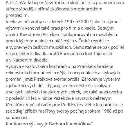
Artist’s Workshop v New Yorku a studijní cesta po americkém
středozápadě) a přímá zkušenost s mezinárodním
prostředím.
Vedle volné tvorby se v letech 1997 až 2007 jako kostýmní
výtvarník věnoval také práci pro film a divadlo. Se svým
otcem Theodorem Pištěkem spolupracoval na rozsáhlých
amerických produkcích natáčených v České republice
a výpravných českých muzikálech. Samostatně se pak podílel
na projektech divadla bratří Formanů na lodi Tajemství
a v Národním divadle.
Výstava v Královském letohrádku na Pražském hradě je
rekonstrukcí formativních dějů, konceptuálních a stylových
proměn, jimiž Pištěkova tvorba prošla. Zároveň je výběrem
z jeho klíčových děl – figurují v něm některé z realizací
z velkých státních i soukromých sbírek, ale také nová tvorba
z posledních let, v níž se Pištěk živě navrací k některým
tématům. V působivém prostředí Královského letohrádku se
tak odvíjí příběh malířovy tvorby počínaje rokem 1988 až po
současnost.
Kurátorkou výstavy je Barbora Kundračíková.