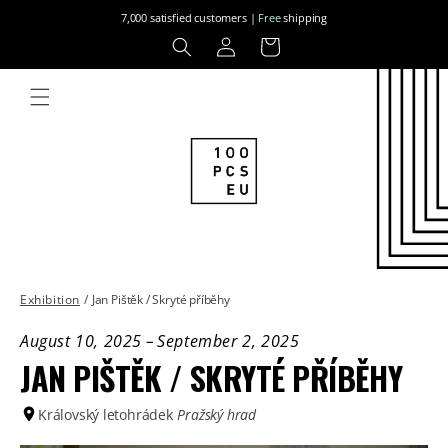
Skip to
7,000 satisfied customers |
Free
shipping
content
Log
Cart
in
Exhibition
/
Jan Pištěk / Skryté příběhy
August 10, 2025
–
September 2, 2025
JAN PIŠTĚK / SKRYTÉ PŘÍBĚHY
Královský letohrádek
Pražský hrad