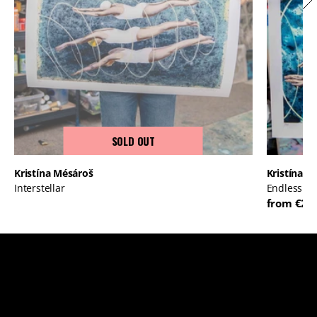
SOLD OUT
Kristína Mésároš
Kristína M
Interstellar
Endless m
from €26