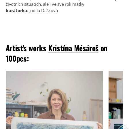
životních situacích, ale i ve své roli matky.
kurátorka
: Judita Dašková
Artist's works
Kristína Mésároš
on
100pcs: