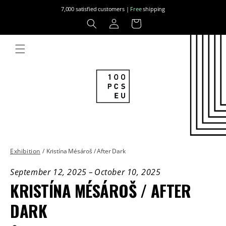
Skip to
7,000 satisfied customers |
Free
shipping
content
Log
Cart
in
Exhibition
/
Kristína Mésároš / After Dark
September 12, 2025
–
October 10, 2025
KRISTÍNA MÉSÁROŠ / AFTER
DARK