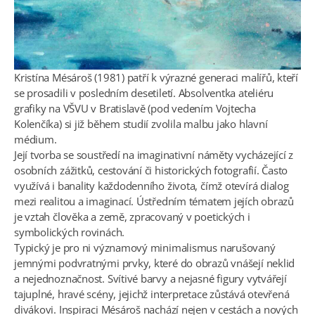
Kristína Mésároš (1981) patří k výrazné generaci malířů, kteří
se prosadili v posledním desetiletí. Absolventka ateliéru
grafiky na VŠVU v Bratislavě (pod vedením Vojtecha
Kolenčíka) si již během studií zvolila malbu jako hlavní
médium.
Její tvorba se soustředí na imaginativní náměty vycházející z
osobních zážitků, cestování či historických fotografií. Často
využívá i banality každodenního života, čímž otevírá dialog
mezi realitou a imaginací. Ústředním tématem jejích obrazů
je vztah člověka a země, zpracovaný v poetických i
symbolických rovinách.
Typický je pro ni významový minimalismus narušovaný
jemnými podvratnými prvky, které do obrazů vnášejí neklid
a nejednoznačnost. Svítivé barvy a nejasné figury vytvářejí
tajuplné, hravé scény, jejichž interpretace zůstává otevřená
divákovi. Inspiraci Mésároš nachází nejen v cestách a nových