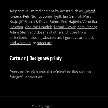
Art prints in limited editions by artists such as
Kryštof
Kintera
,
Petr Nikl
,
Lubomir Typlt
,
Jan Gemrot
,
Martin
Krajc
,
Jiří Franta & David Böhm
,
Petr Hajdyla
,
Veronika
Holcová
,
Vladimir Houdek
,
Tomáš Clover
,
Karel Štědrý
,
Adam Štech
and
dozens of others
. Choose from
collections including
abstract art
,
figurative art
,
black
and white art
, or
street art
.
Zartu.cz
| Designové printy
Printy od českých tvůrců a tvůrkyň: od ilustrace po
fotografii a street art.
Country/region