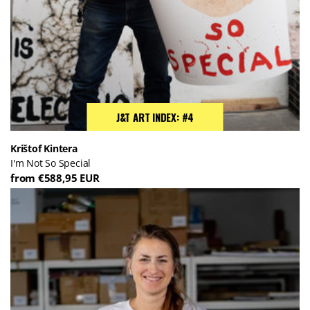
J&T ART INDEX: #4
Krištof Kintera
I'm Not So Special
from €588,95 EUR