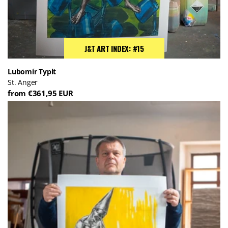
J&T ART INDEX: #15
Lubomír Typlt
St. Anger
from €361,95 EUR