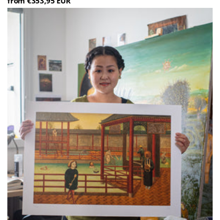
from €353,95 EUR