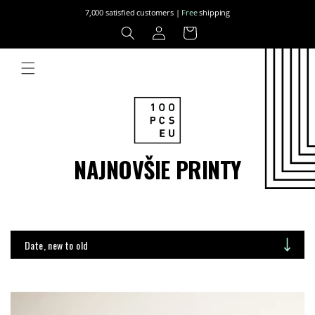
Skip to
7,000 satisfied customers |
Free
shipping
content
Log
Cart
in
NAJNOVŠIE PRINTY