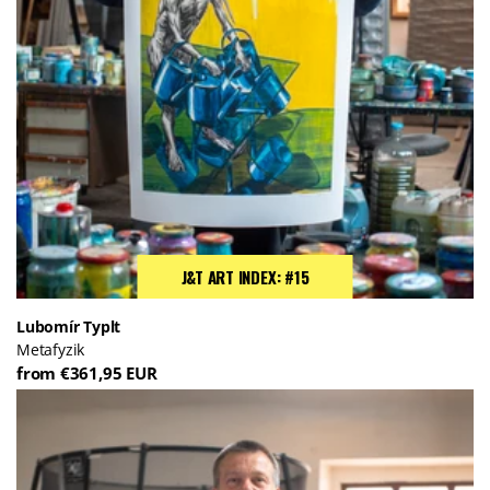
J&T ART INDEX: #15
Lubomír Typlt
Metafyzik
from €361,95 EUR