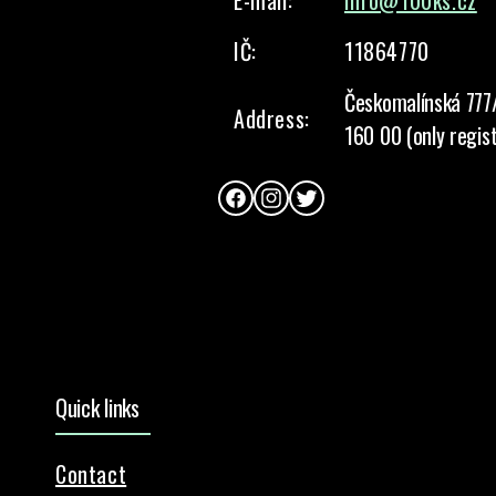
E-mail:
info@100ks.cz
IČ:
11864770
Českomalínská 777
Address:
160 00 (only regis
Facebook
Instagram
Twitter
Quick links
Contact