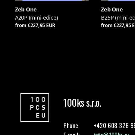
Zeb One
Zeb One
A20P (mini-edice)
B25P (mini-ed
from €227,95 EUR
from €227,95 
100ks s.r.o.
Phone:
+420 608 326 9