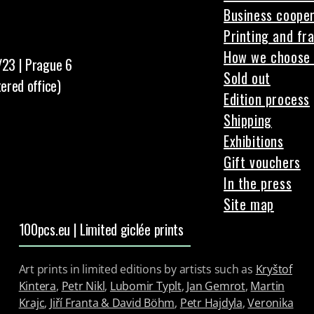
Business cooper
Printing and fr
How we choose 
/23 | Prague 6
Sold out
tered office)
Edition process
Shipping
Exhibitions
Gift vouchers
In the press
Site map
100pcs.eu | Limited giclée prints
Art prints in limited editions by artists such as
Kryštof
Kintera
,
Petr Nikl
,
Lubomir Typlt
,
Jan Gemrot
,
Martin
Krajc
,
Jiří Franta & David Böhm
,
Petr Hajdyla
,
Veronika