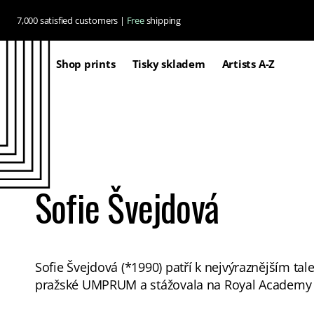
Skip to
7,000 satisfied customers |
Free
shipping
content
Shop prints
Tisky skladem
Artists A-Z
Sofie Švejdová
Sofie Švejdová (*1990) patří k nejvýraznějším t
pražské UMPRUM a stážovala na Royal Academy of