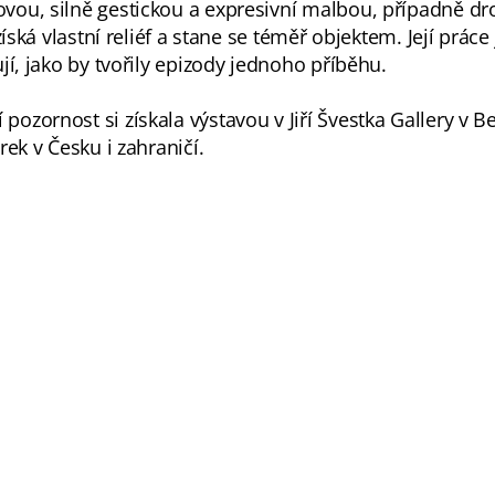
vou, silně gestickou a expresivní malbou, případně dr
získá vlastní reliéf a stane se téměř objektem. Její prá
jí, jako by tvořily epizody jednoho příběhu.
ozornost si získala výstavou v Jiří Švestka Gallery v B
rek v Česku i zahraničí.