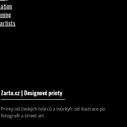
ation
aming
artists
Zartu.cz
| Designové printy
Printy od českých tvůrců a tvůrkyň: od ilustrace po
fotografii a street art.