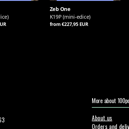
Zeb One
ice)
K19P (mini-edice)
EUR
from €227,95 EUR
More about 100pc
About us
63
Orders and deli