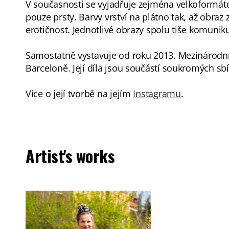
V současnosti se vyjadřuje zejména velkoformáto
pouze prsty. Barvy vrství na plátno tak, až obraz 
erotičnost. Jednotlivé obrazy spolu tiše komuniku
Samostatně vystavuje od roku 2013. Mezinárodní p
Barceloně. Její díla jsou součástí soukromých sbí
Více o její tvorbě na jejím
Instagramu
.
Artist's works