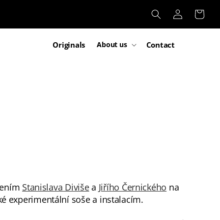
Log
Cart
in
Originals
Contact
About us
edením
Stanislava Diviše
a
Jiřího Černického
na
é experimentální soše a instalacím.