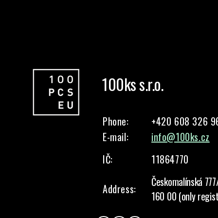
100ks s.r.o.
Phone:
+420 608 326 9
E-mail:
info@100ks.cz
IČ:
11864770
Českomalínská 777
Address:
160 00 (only regis