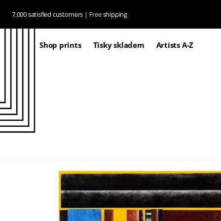
Skip to
7,000 satisfied customers |
Free
shipping
content
Shop prints
Tisky skladem
Artists A-Z
Skip to
product
information