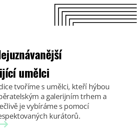
ejuznávanější
ijící umělci
dice tvoříme s umělci, kteří hýbou
běratelským a galerijním trhem a
ečlivě je vybíráme s pomocí
espektovaných kurátorů.