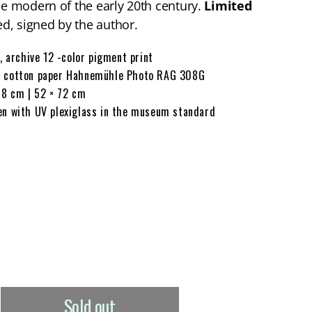
the modern of the early 20th century.
Limited
d, signed by the author.
, archive 12 -color pigment print
cotton paper Hahnemühle Photo RAG 308G
68 cm | 52 × 72 cm
n with UV plexiglass in the museum standard
T
Sold out