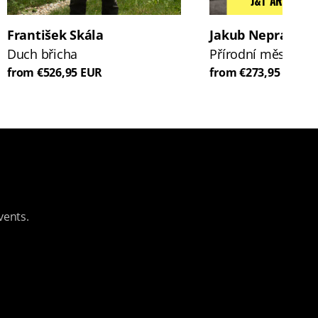
J&T ART INDEX
František Skála
Jakub Nepraš
Duch břicha
Přírodní město
from €526,95 EUR
from €273,95 EUR
vents.