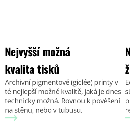
Nejvyšší možná
N
kvalita tisků
ž
Archivní pigmentové (giclée) printy v
E
té nejlepší možné kvalitě, jaká je dnes
s
technicky možná. Rovnou k pověšení
p
na stěnu, nebo v tubusu.
r