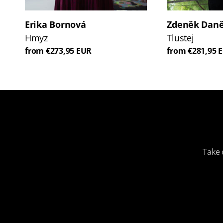
Erika Bornová
Zdeněk Dan
Hmyz
Tlustej
from €273,95 EUR
from €281,95 
Take 