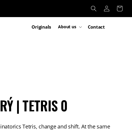
Log
Cart
in
Originals
Contact
About us
Ý | TETRIS 0
natorics Tetris, change and shift. At the same