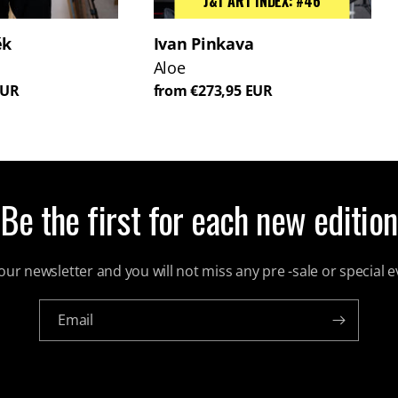
J&T ART INDEX: #46
ěk
Ivan Pinkava
Aloe
EUR
from €273,95 EUR
Be the first for each new edition
our newsletter and you will not miss any pre -sale or special e
Email