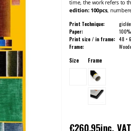
time, the work refers to 
edition: 100pcs
, numbere
Print Technique:
giclée
Paper:
100% 
Print size / in frame:
48 × 
Frame:
Woode
Size
Frame
L
Regular
€260,95
inc. VA