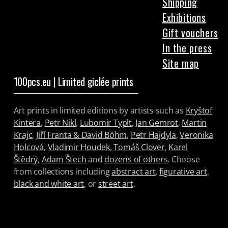
Shipping
Exhibitions
Gift vouchers
In the press
Site map
100pcs.eu | Limited giclée prints
Art prints in limited editions by artists such as
Kryštof
Kintera
,
Petr Nikl
,
Lubomir Typlt
,
Jan Gemrot
,
Martin
Krajc
,
Jiří Franta & David Böhm
,
Petr Hajdyla
,
Veronika
Holcová
,
Vladimir Houdek
,
Tomáš Clover
,
Karel
Štědrý
,
Adam Štech
and
dozens of others
. Choose
from collections including
abstract art
,
figurative art
,
black and white art
, or
street art
.