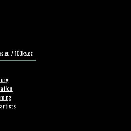
s.eu / 100ks.cz
very
ation
aming
artists